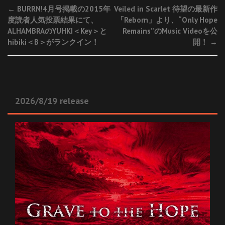
Post
←
BURRN!4月号掲載の2015年
Veiled in Scarlet 待望の最新作
度読者人気投票結果にて、
「Reborn」より、“Only Hope
navigation
ALHAMBRAのYUHKI＜Key＞と
Remains”のMusic Videoを公
hibiki＜B＞がランクイン！
開！
→
2026/8/19 release