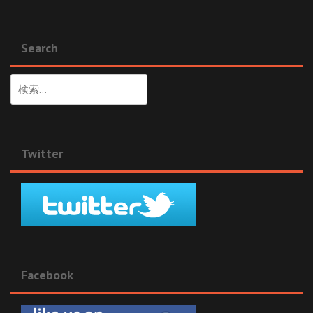
Search
検
索:
Twitter
Facebook