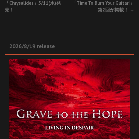
「Chrysalides」5/11(水)発
「Time To Burn Your Guitar!」
売！
第2回が掲載！
→
2026/8/19 release