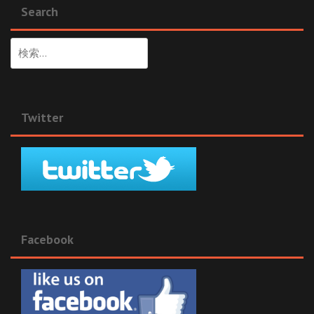
Search
検
索:
Twitter
Facebook