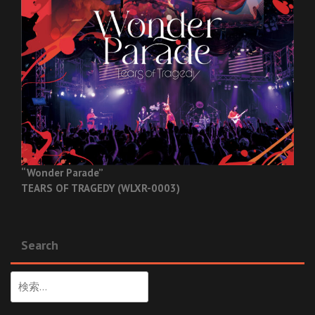
“Wonder Parade”
TEARS OF TRAGEDY (WLXR-0003)
Search
検
索: