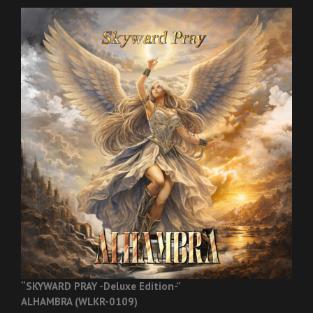
“SKYWARD PRAY -Deluxe Edition-”
ALHAMBRA (WLKR-0109)