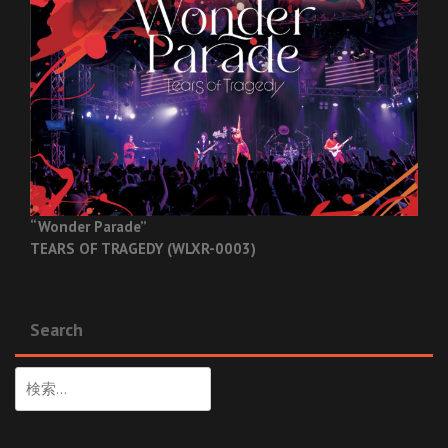
“Wonder Parade”
TEARS OF TRAGEDY (WLXR-0003)
Search
検
索: