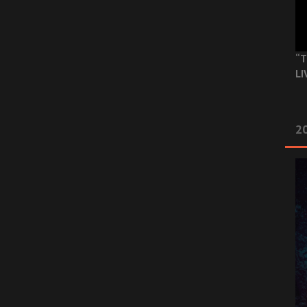
“T
LI
2