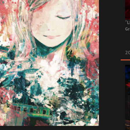
“L
Gr
20