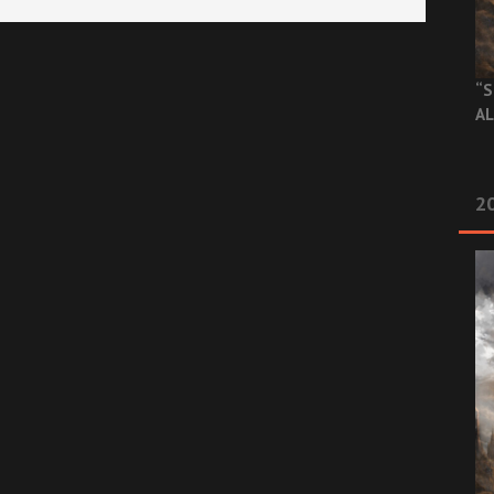
“S
AL
20