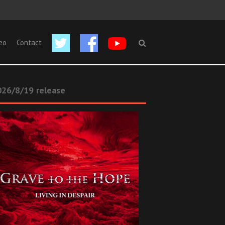
eo
Contact
26/8/19 release