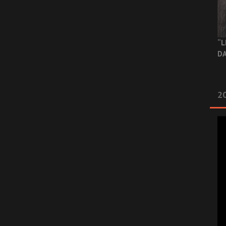
“L
DA
2