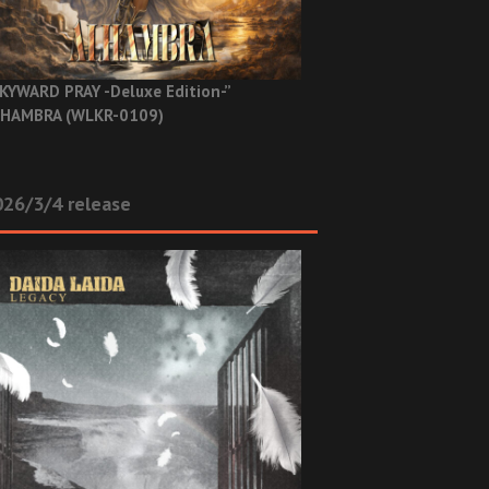
KYWARD PRAY -Deluxe Edition-”
HAMBRA (WLKR-0109)
26/3/4 release