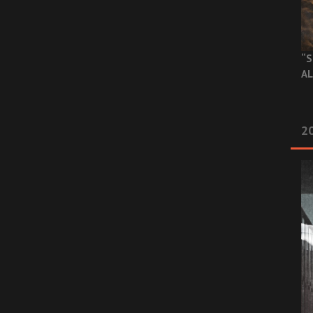
“S
AL
20