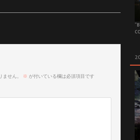
“B
CO
20
りません。
※
が付いている欄は必須項目です