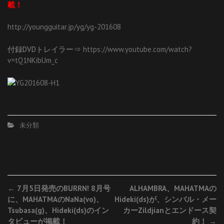
載！
http://youngguitar.jp/yg/yg-201608
付録DVDトレイラー⇒
https://www.youtube.com/watch?
v=tQ1NKibUm_c
未分類
Post
←
7月5日発売のBURRN! 8月号
ALHAMBRA、MAHATMAの
に、MAHATMAのNaNa(vo)、
Hideki(ds)が、シンバル・メー
navigation
Tsubasa(g)、Hideki(ds)のイン
カーZildjianとエンドース契
タビューが掲載！
約！
→