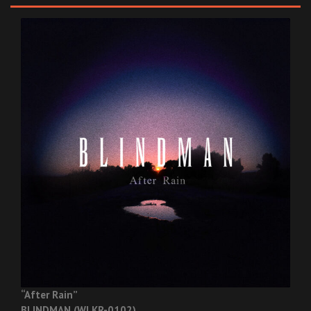
“After Rain”
BLINDMAN (WLKR-0102)