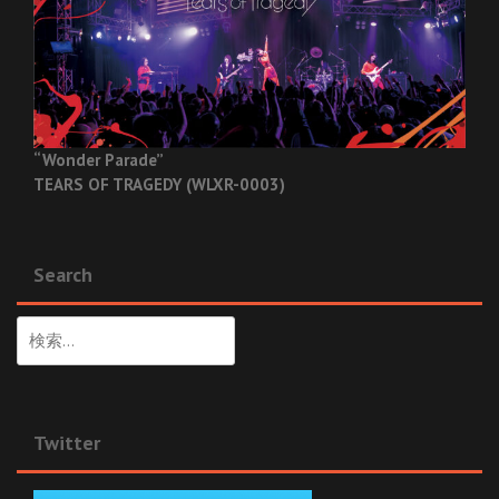
“Wonder Parade”
TEARS OF TRAGEDY (WLXR-0003)
Search
検
索:
Twitter