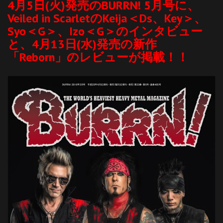
4月5日(火)発売のBURRN! 5月号に、
Veiled in ScarletのKeija＜Ds、Key＞、
Syo＜G＞、Izo＜G＞のインタビュー
と、4月13日(水)発売の新作
「Reborn」のレビューが掲載！！