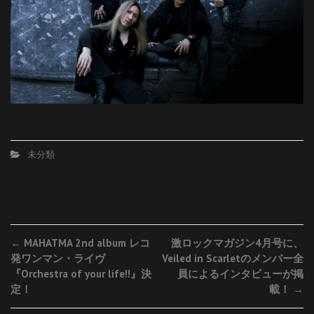
未分類
Post
←
MAHATMA 2nd album レコ
激ロックマガジン4月号に、
発ワンマン・ライヴ
Veiled in Scarletのメンバー全
navigation
『Orchestra of your life!!』決
員によるインタビューが掲
定！
載！
→