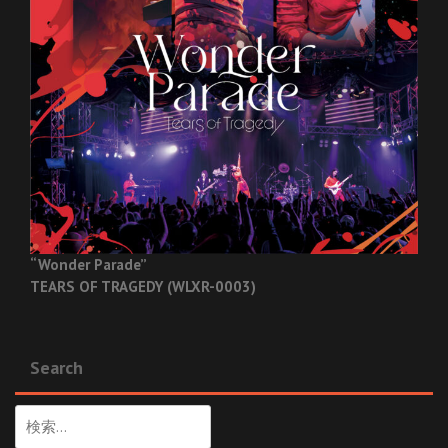
“Wonder Parade”
TEARS OF TRAGEDY (WLXR-0003)
Search
検
索: