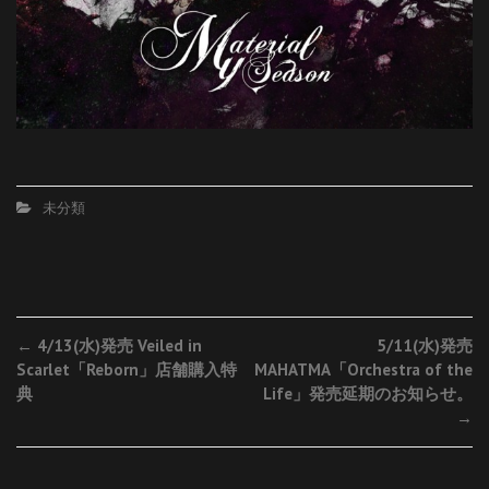
未分類
Post
←
4/13(水)発売 Veiled in
5/11(水)発売
Scarlet「Reborn」店舗購入特
MAHATMA「Orchestra of the
navigation
典
Life」発売延期のお知らせ。
→