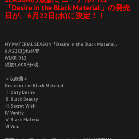
「Desire in the Black Material」の発売
日が、6月22日(水)に決定！！
MY MATERIAL SEASON「Desire in the Black Material」
6月22日(水)発売
WLKR-012
税抜1,600円+税
＜収録曲＞
Desire in the Black Material
Ⅰ.Dirty Desire
Ⅱ.Black Beauty
Ⅲ.Secret Wish
Ⅳ.Vanity
Ⅴ.Black Material
Ⅵ.Void