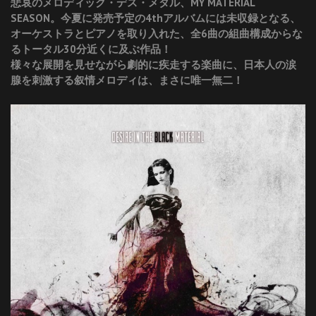
悲哀のメロディック・デス・メタル、MY MATERIAL
SEASON。今夏に発売予定の4thアルバムには未収録となる、
オーケストラとピアノを取り入れた、全6曲の組曲構成からな
るトータル30分近くに及ぶ作品！
様々な展開を見せながら劇的に疾走する楽曲に、日本人の涙
腺を刺激する叙情メロディは、まさに唯一無二！