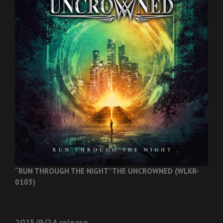
“RUN THROUGH THE NIGHT”
THE UNCROWNED (WLKR-
0103)
2025/9/24 release