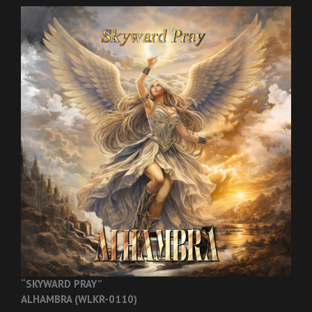
“SKYWARD PRAY”
ALHAMBRA (WLKR-0110)