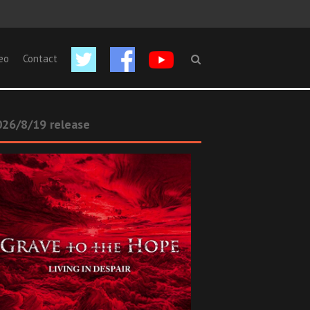
eo
Contact
26/8/19 release