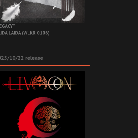
EGACY”
IDA LAIDA (WLKR-0106)
025/10/22 release