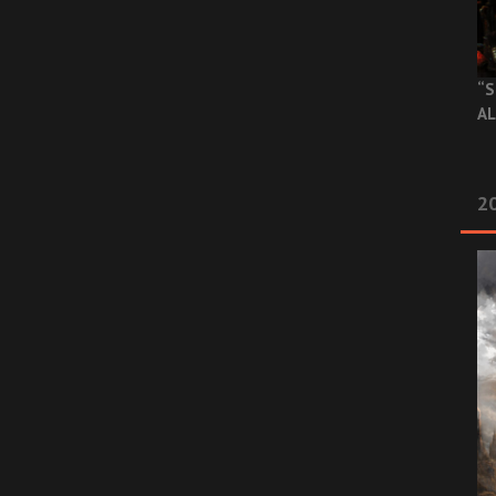
“S
AL
20