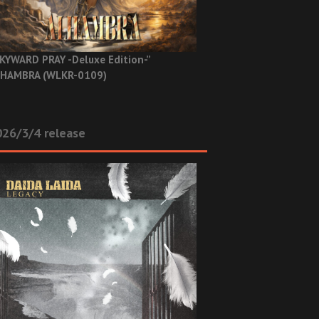
KYWARD PRAY -Deluxe Edition-”
HAMBRA (WLKR-0109)
26/3/4 release