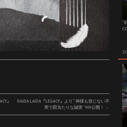
“B
CO
20
GACY』
DAIDA LAIDA『LEGACY』より“ 神様も信じない不
実で罰当たりな誠実 ”MV公開！
→