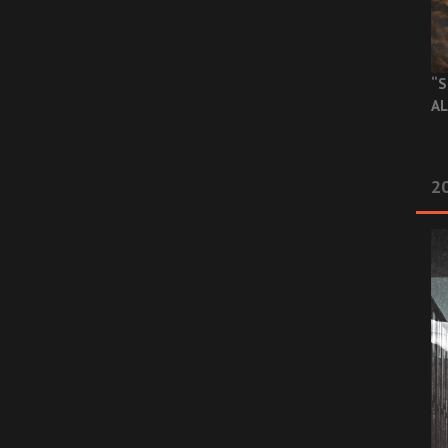
“S
AL
20