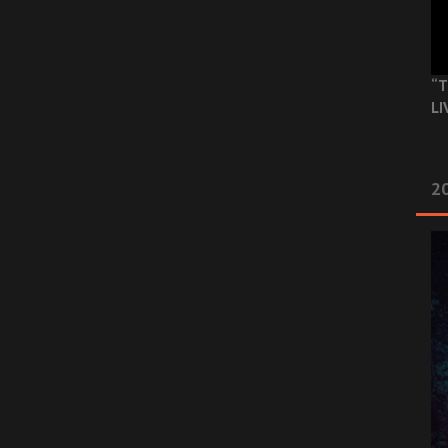
“T
LI
2