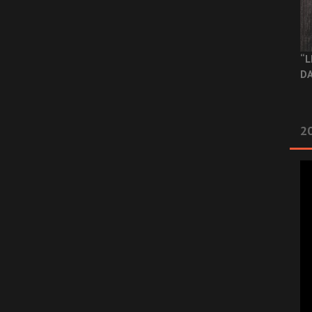
“L
DA
2