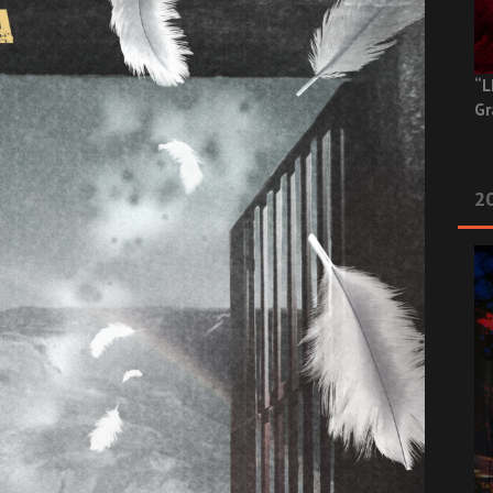
“L
Gr
20