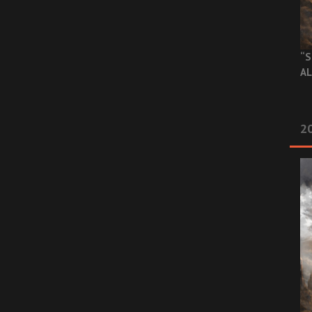
“S
AL
20