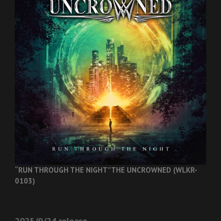
“RUN THROUGH THE NIGHT”
THE UNCROWNED (WLKR-
0103)
2025/9/24 release