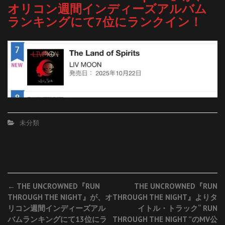
オリコン週間インディーズアルバム
ランキングにて7位にランクイン！
未分類
Post
←
THE UNCROWNED『RUN
THE UNCROWNED『RUN
THROUGH THE NIGHT』が、オ
THROUGH THE NIGHT』よりタ
navigation
リコン週間インディーズアル
イトル・トラック“ RUN
バムランキングにて13位にラ
THROUGH THE NIGHT ”のMV公