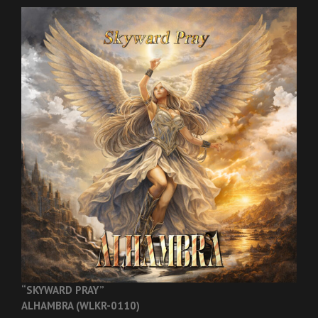
“SKYWARD PRAY”
ALHAMBRA (WLKR-0110)