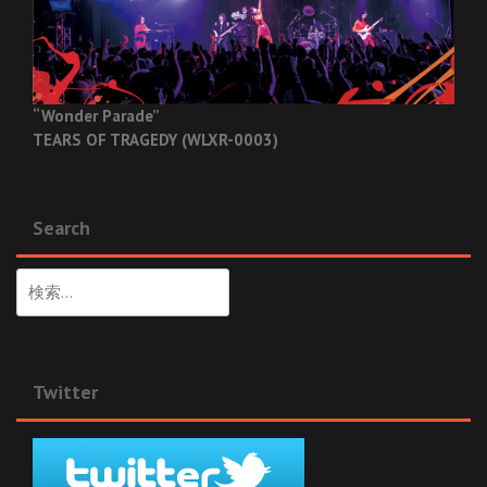
“Wonder Parade”
TEARS OF TRAGEDY (WLXR-0003)
Search
検
索:
Twitter