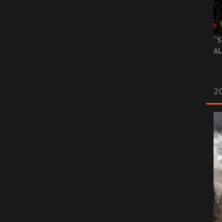
“S
AL
20