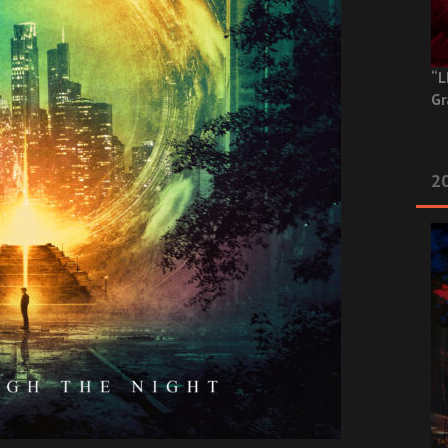
“L
Gr
20