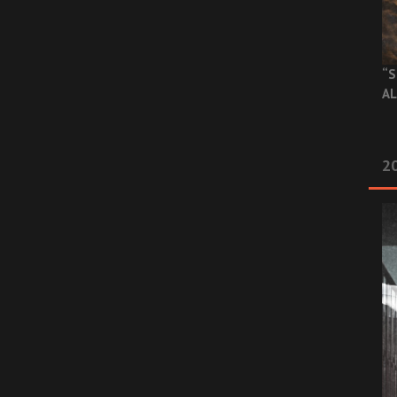
“S
AL
20