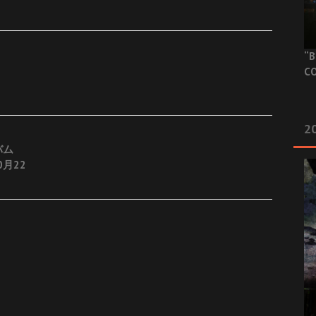
“B
CO
20
バム
0月22