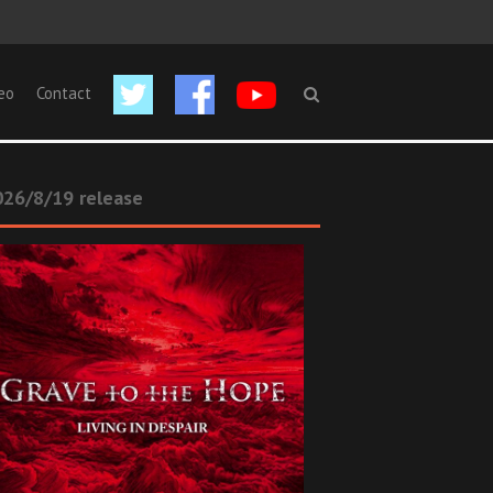
eo
Contact
26/8/19 release