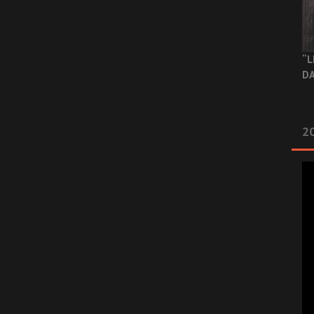
“L
DA
2