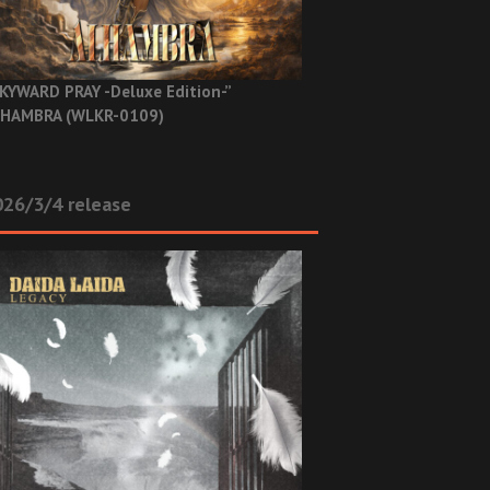
KYWARD PRAY -Deluxe Edition-”
HAMBRA (WLKR-0109)
26/3/4 release