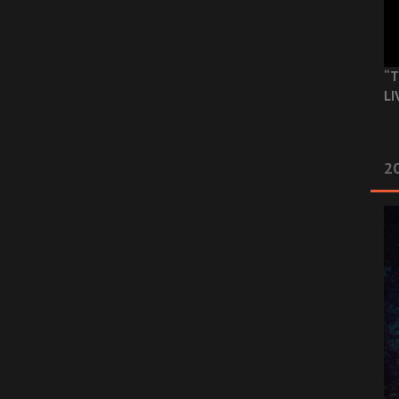
“T
LI
2