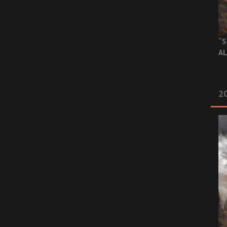
“S
AL
20