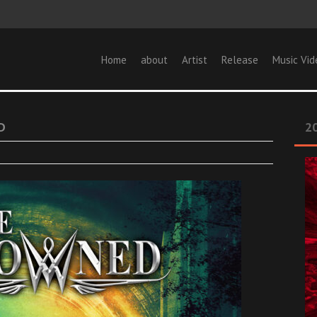
Home
about
Artist
Release
Music Vid
D
20