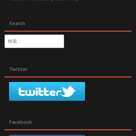
Search
検
索:
Twitter
Facebook