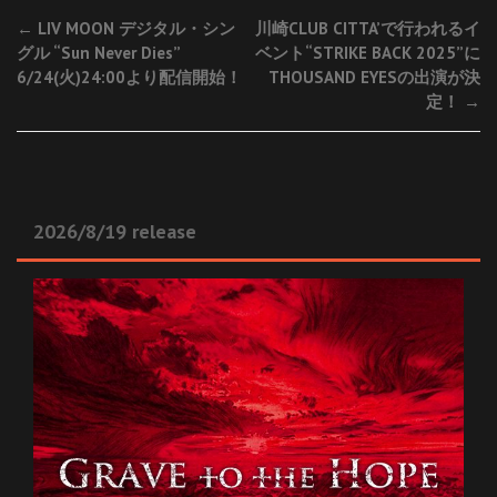
Post
←
LIV MOON デジタル・シン
川崎CLUB CITTA’で行われるイ
グル “Sun Never Dies”
ベント“STRIKE BACK 2025”に
navigation
6/24(火)24:00より配信開始！
THOUSAND EYESの出演が決
定！
→
2026/8/19 release