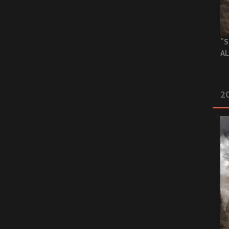
“S
AL
20