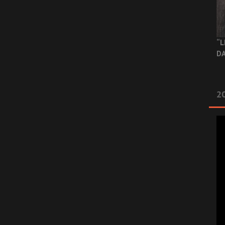
“L
DA
2