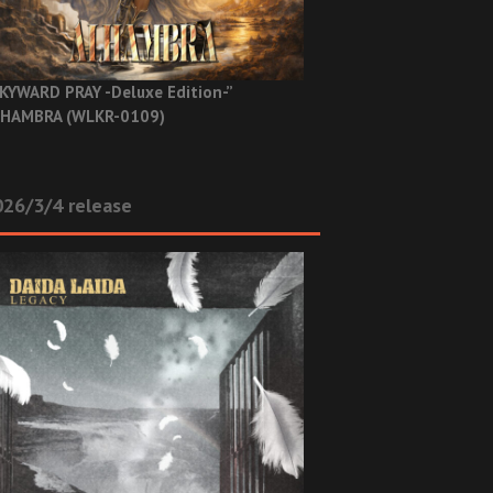
KYWARD PRAY -Deluxe Edition-”
HAMBRA (WLKR-0109)
26/3/4 release