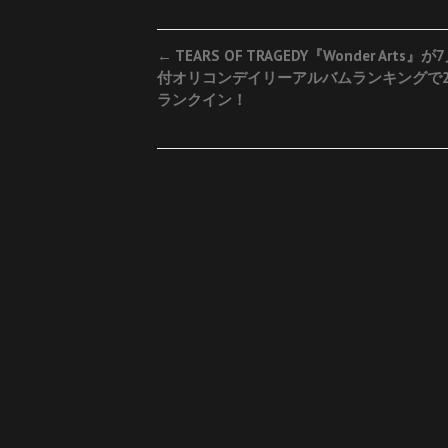
Post
←
TEARS OF TRAGEDY『Wonder Arts』が
付オリコンデイリーアルバムランキングで2
navigation
ランクイン！