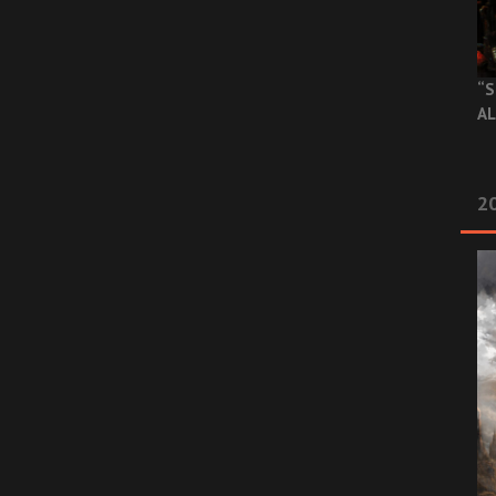
“S
AL
20