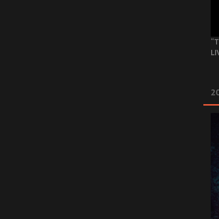
“T
LI
2