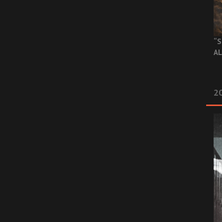
“S
AL
20