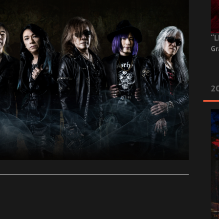
“L
Gr
20