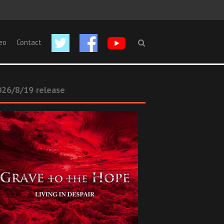
eo
Contact
26/8/19 release