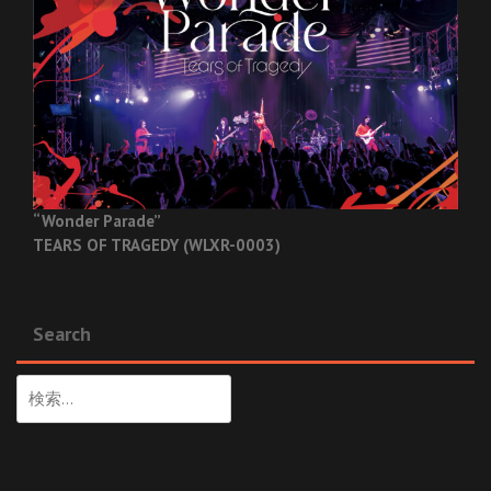
“Wonder Parade”
TEARS OF TRAGEDY (WLXR-0003)
Search
検
索: