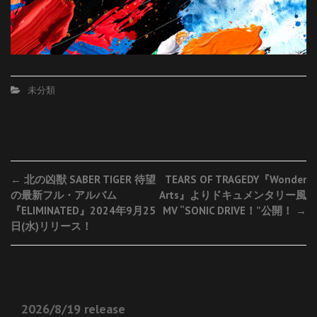
未分類
Post
←
北の凶獣 SABER TIGER 待望
TEARS OF TRAGEDY『Wonder
の最新フル・アルバム
Arts』よりドキュメンタリー風
navigation
『ELIMINATED』2024年9月25
MV “SONIC DRIVE！”公開！
→
日(水)リリース！
2026/8/19 release