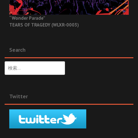
“Wonder Parade”
TEARS OF TRAGEDY (WLXR-0003)
Search
検
索:
Twitter