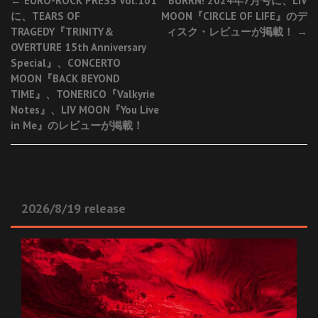
Post
←
EURO-ROCK PRESS Vol.101
BURRN! 2024年7月号に、LIV
に、TEARS OF
MOON『CIRCLE OF LIFE』のデ
navigation
TRAGEDY『TRINITY＆
ィスク・レビューが掲載！
→
OVERTURE 15th Anniversary
Special』、CONCERTO
MOON『BACK BEYOND
TIME』、TONERICO『Valkyrie
Notes』、LIV MOON『You Live
in Me』のレビューが掲載！
2026/8/19 release