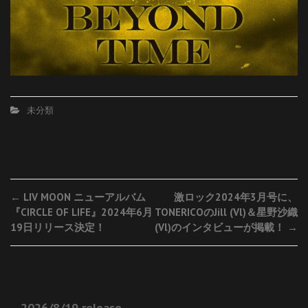
未分類
Post
←
LIV MOON ニューアルバム
激ロック2024年3月号に、
『CIRCLE OF LIFE』2024年6月
TONERICOのJill (Vl)＆星野沙織
navigation
19日リリース決定！
(Vl)のインタビューが掲載！
→
2026/8/19 release