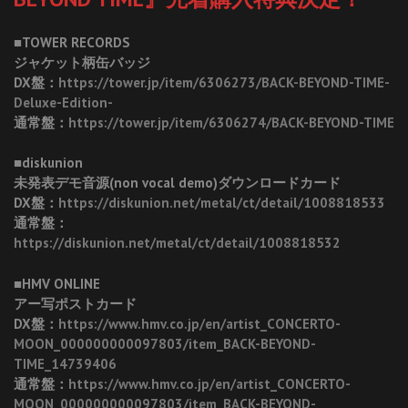
■TOWER RECORDS
ジャケット柄缶バッジ
DX盤：
https://tower.jp/item/6306273/BACK-BEYOND-TIME-
Deluxe-Edition-
通常盤：
https://tower.jp/item/6306274/BACK-BEYOND-TIME
■diskunion
未発表デモ音源(non vocal demo)ダウンロードカード
DX盤：
https://diskunion.net/metal/ct/detail/1008818533
通常盤：
https://diskunion.net/metal/ct/detail/1008818532
■HMV ONLINE
アー写ポストカード
DX盤：
https://www.hmv.co.jp/en/artist_CONCERTO-
MOON_000000000097803/item_BACK-BEYOND-
TIME_14739406
通常盤：
https://www.hmv.co.jp/en/artist_CONCERTO-
MOON_000000000097803/item_BACK-BEYOND-