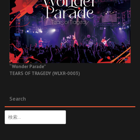
“Wonder Parade”
TEARS OF TRAGEDY (WLXR-0003)
Search
検
索: