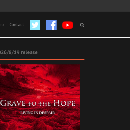
eo
Contact
26/8/19 release