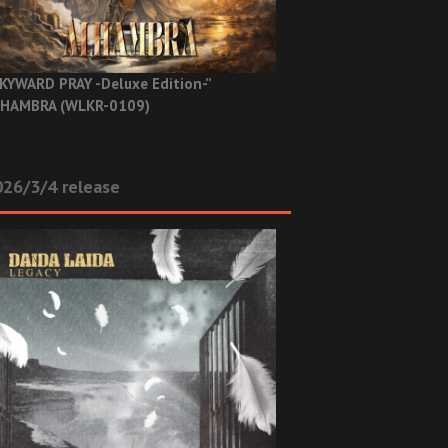
KYWARD PRAY -Deluxe Edition-”
HAMBRA (WLKR-0109)
26/3/4 release