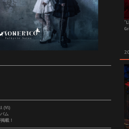
“L
Gr
20
 (Vl)
ルバム
ーが掲載！