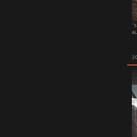
“S
AL
20