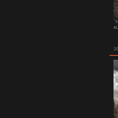
“S
AL
20