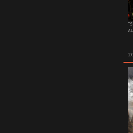
“S
AL
20