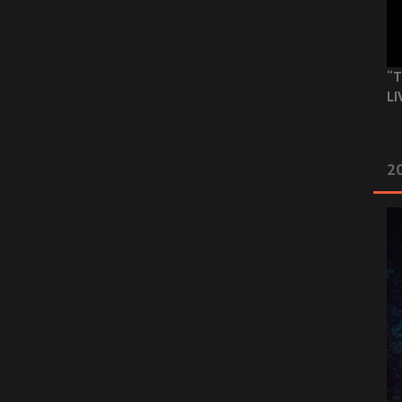
“T
LI
2