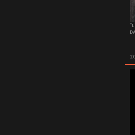
“L
DA
2