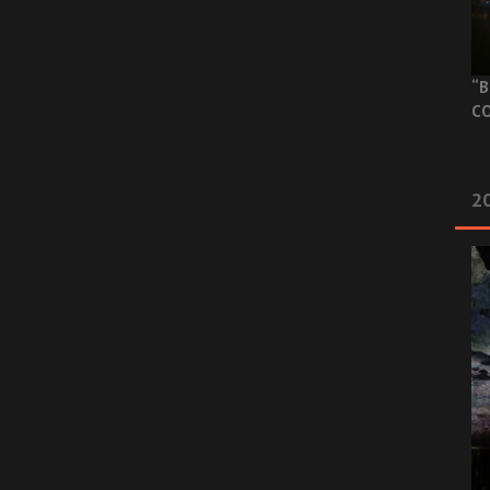
“B
CO
20