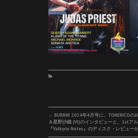
Post
←
BURRN! 2024年4月号に、TONERICOのJill
＆星野沙織 (Vl)のインタビューと、1stア
navigation
『Valkyrie Notes』のディスク・レビュ