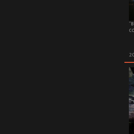
“B
CO
20