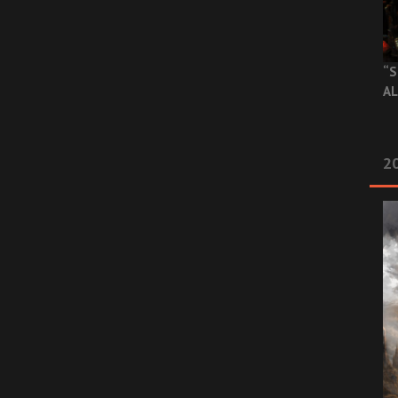
“S
AL
20