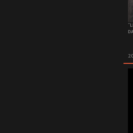
“L
DA
2