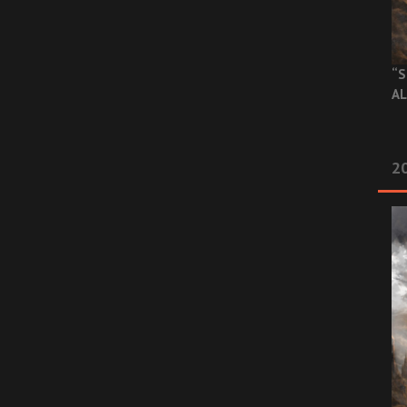
“S
AL
20