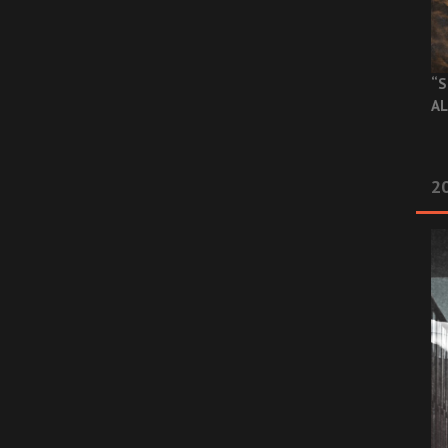
“S
AL
20