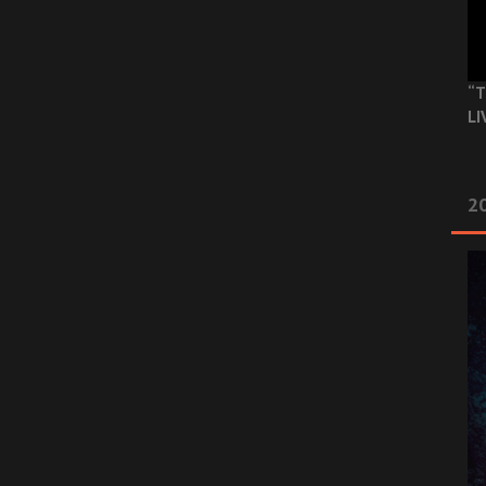
“T
LI
2