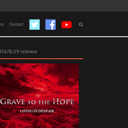
eo
Contact
26/8/19 release