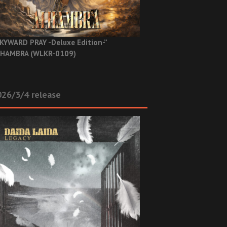
KYWARD PRAY -Deluxe Edition-”
HAMBRA (WLKR-0109)
26/3/4 release