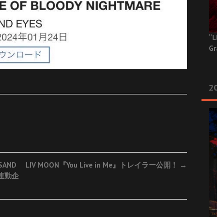
“L
Gr
20
SAND
LIV MOON『You Live in Me』トレイラー公開！
→
映像連動企