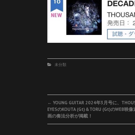
未分類
Post
←
YOUNG GUITAR 2024年3月号に、THOU
EYESのKOUTA (Gt)＆TORU (Gt)のWEB
navigation
画の奏法分析が掲載！