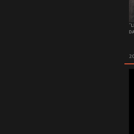
“L
DA
2