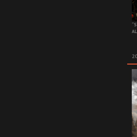
“S
AL
20