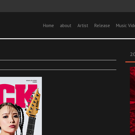
Home
about
Artist
Release
Music Vid
20