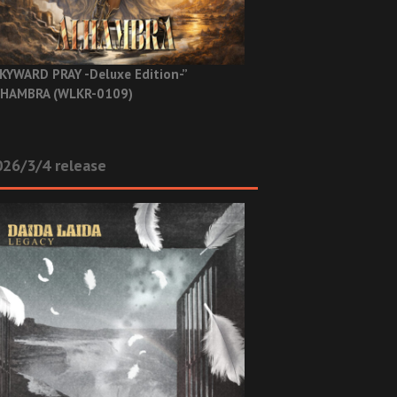
KYWARD PRAY -Deluxe Edition-”
HAMBRA (WLKR-0109)
26/3/4 release