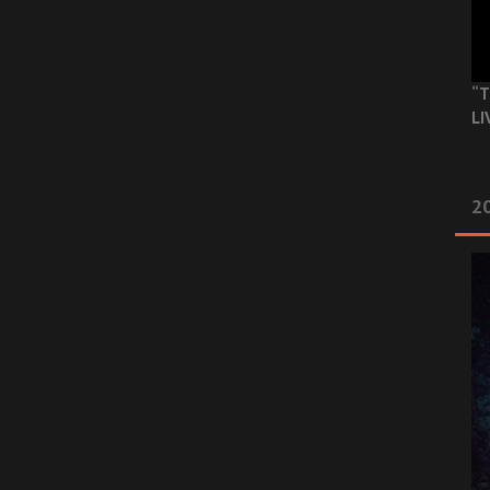
“T
LI
2