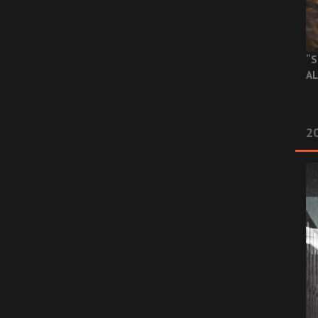
“S
AL
20