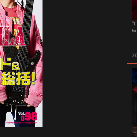
“L
Gr
20