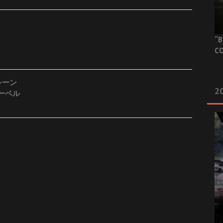
“B
CO
・シーン
20
レーベル