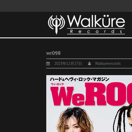
wr098
2023年12月27日
Walkurerecords