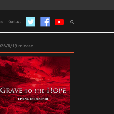
eo
Contact
26/8/19 release