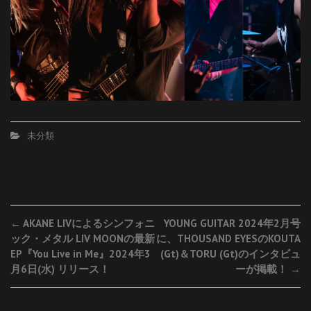
未分類
Post
←
AKANE LIVによるシンフォニ
YOUNG GUITAR 2024年2月号
ック・メタル LIV MOONの最新
に、THOUSAND EYESのKOUTA
navigation
EP『You Live in Me』2024年3
(Gt)＆TORU (Gt)のインタビュ
月6日(水) リリース！
ーが掲載！
→