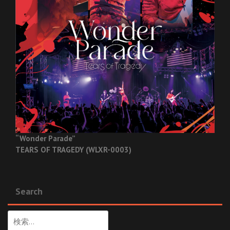
“Wonder Parade”
TEARS OF TRAGEDY (WLXR-0003)
Search
検
索: