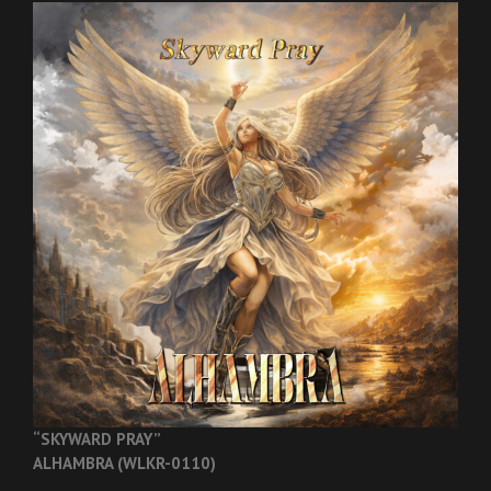
“SKYWARD PRAY”
ALHAMBRA (WLKR-0110)