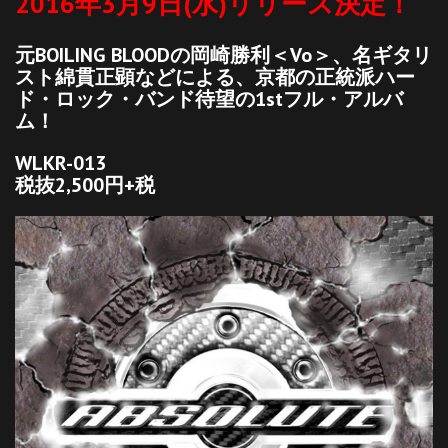
2016年3月9日(水)リリース決定！
元BOILING BLOODの岡崎勝利＜Vo＞、名ギタリ
スト綿貫正顕などによる、京都の正統派ハー
ド・ロック・バンド待望の1stフル・アルバ
ム！
WLKR-013
税抜2,500円+税