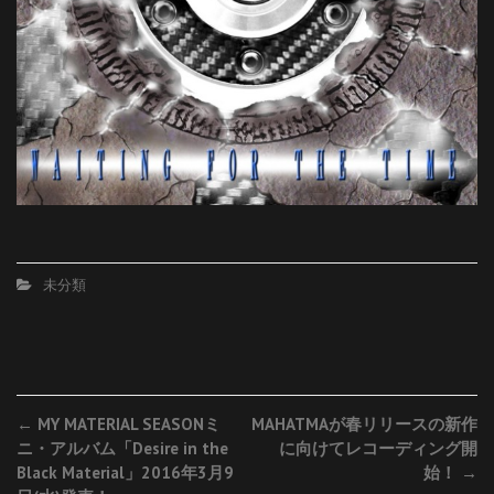
未分類
Post
←
MY MATERIAL SEASONミ
MAHATMAが春リリースの新作
ニ・アルバム「Desire in the
に向けてレコーディング開
navigation
Black Material」2016年3月9
始！
→