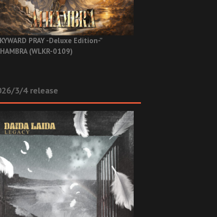
KYWARD PRAY -Deluxe Edition-”
HAMBRA (WLKR-0109)
26/3/4 release