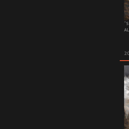
“S
AL
20