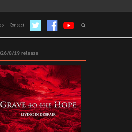
eo
Contact
26/8/19 release