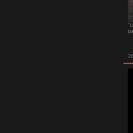
“L
DA
2