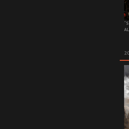
“S
AL
20