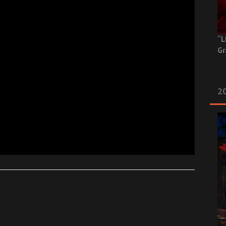
“L
Gr
20