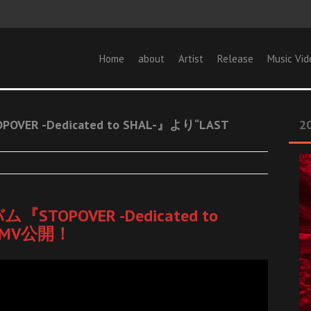
Home
about
Artist
Release
Music Vid
VER -Dedicated to SHAL-』より“LAST
20
『STOPOVER -Dedicated to
”のMV公開！