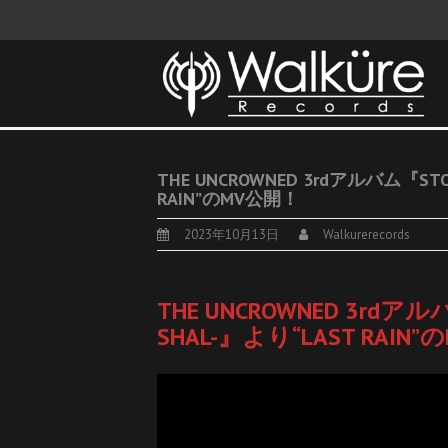
THE UNCROWNED 3rdアルバム『STOPO
RAIN”のMV公開！
2023年10月13日
Walkurerecords
THE UNCROWNED 3rdアルバム
SHAL-』より“LAST RAIN