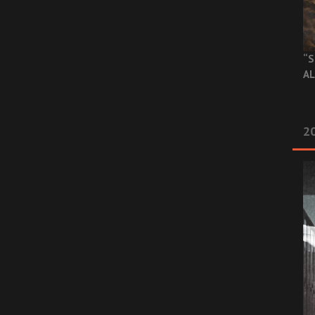
“S
AL
20