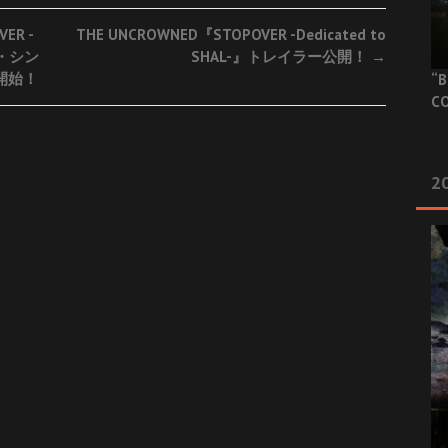
ER -
THE UNCROWNED『STOPOVER -Dedicated to
ル・シン
SHAL-』トレイラー公開！
→
配信開始！
“B
CO
20