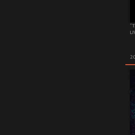
“T
LI
2