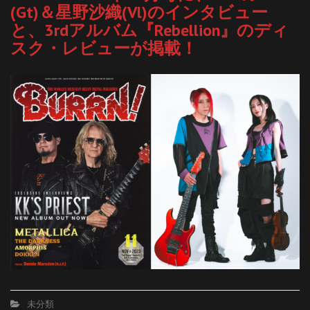
(Gt)＆星野沙織(Vl)のインタビュー
と、3rdアルバム『Rebellion』のディ
スク・レビューが掲載！
未分類