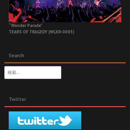
“Wonder Parade”
TEARS OF TRAGEDY (WLXR-0003)
Search
検
索:
Twitter