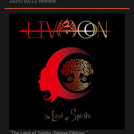
2025/10/22 release
“The Land of Spirits -Deluxe Edition- ”