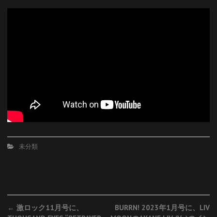
未分類
Post
←
激ロック11月号に、
BURRN! 2023年1月号に、LIV