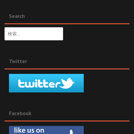
Search
検
索:
Twitter
Facebook