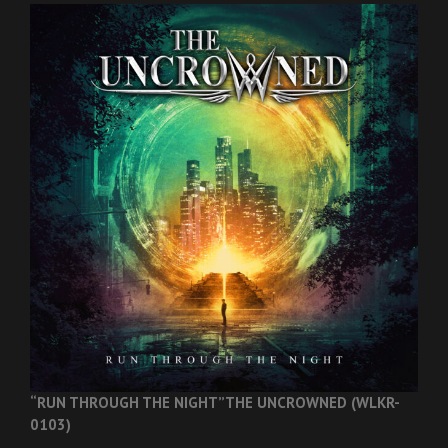
“RUN THROUGH THE NIGHT”
THE UNCROWNED (WLKR-
0103)