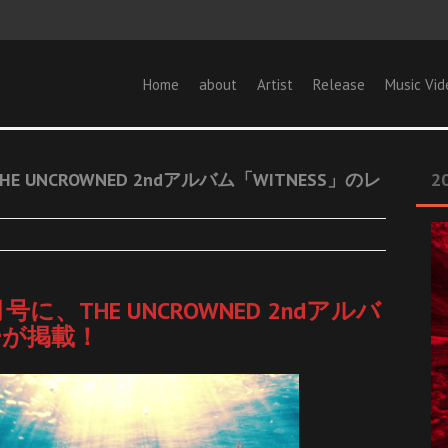
Home
about
Artist
Release
Music Vid
THE UNCROWNED 2ndアルバム「WITNESS」のレ
20
0月号に、THE UNCROWNED 2ndアルバ
ーが掲載！