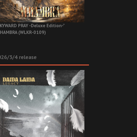
KYWARD PRAY -Deluxe Edition-”
HAMBRA (WLKR-0109)
26/3/4 release