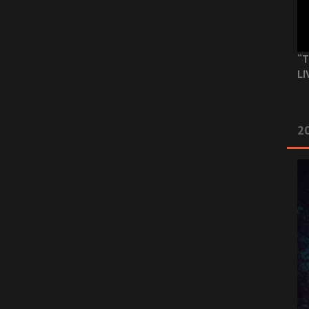
“T
LI
2