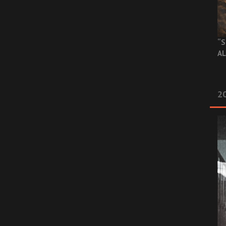
“S
AL
20