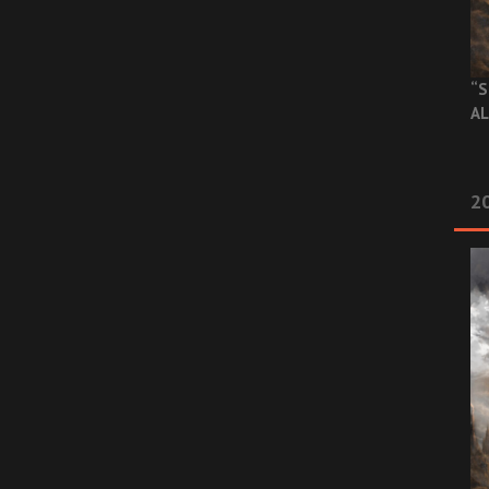
“S
AL
20