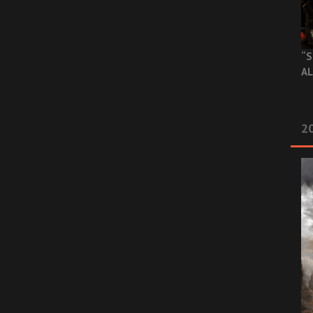
“S
AL
20