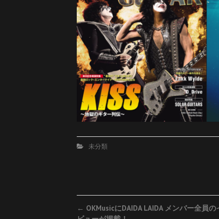
未分類
Post
←
OKMusicにDAIDA LAIDA メンバー全員
ビューが掲載！