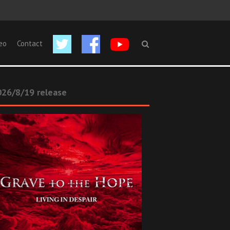
eo
Contact
26/8/19 release