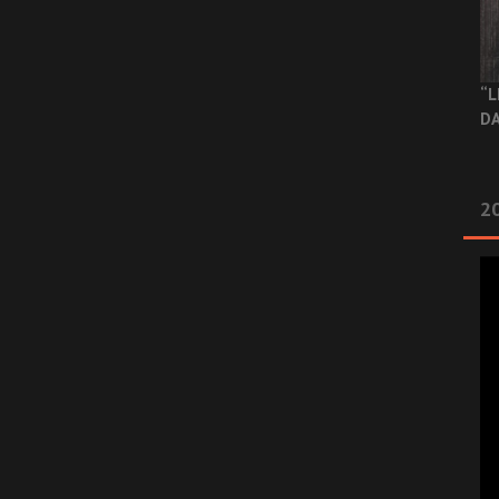
“L
DA
2