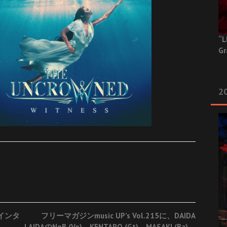
“L
Gr
20
のインタ
フリーマガジンmusic UP’s Vol.215に、DAIDA
LAIDAのNoB (Vo)、KENTARO (Gt)、MASAKI (Ba)、