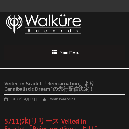
Main Menu
Veiled in Scarlet「Reincarnation」より“
Cannibalistic Dream ”の先行配信決定！
2022年4月18日
Walkurerecords
5/11(水)リリース Veiled in
Scarlet「Reincarnation」より“