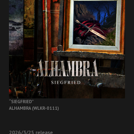
“SIEGFRIED”
ALHAMBRA (WLKR-0111)
2026/3/25 release