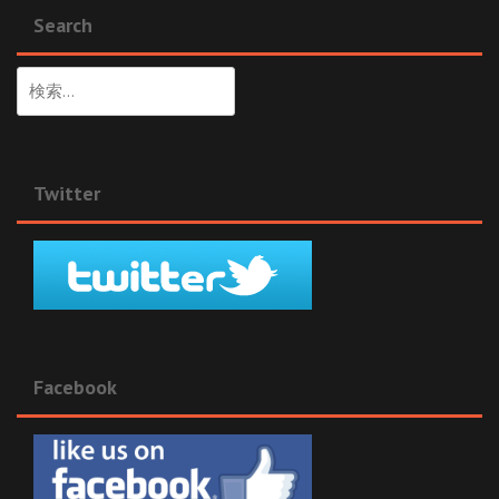
Search
検
索:
Twitter
Facebook