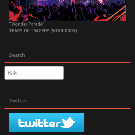
“Wonder Parade”
TEARS OF TRAGEDY (WLXR-0003)
Search
検
索:
Twitter