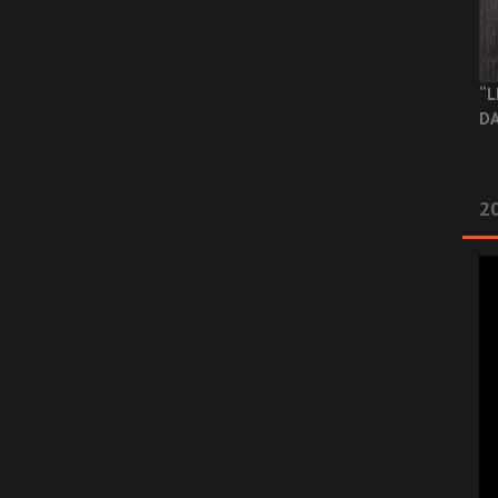
“L
DA
2