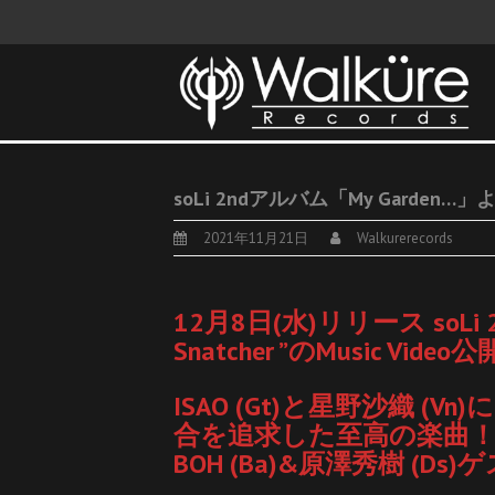
soLi 2ndアルバム「My Garden…」よ
2021年11月21日
Walkurerecords
12月8日(水)リリース soLi
Snatcher ”のMusic Video
ISAO (Gt)と星野沙織 
合を追求した至高の楽曲
BOH (Ba)&原澤秀樹 (Ds