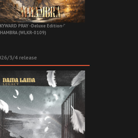
KYWARD PRAY -Deluxe Edition-”
HAMBRA (WLKR-0109)
26/3/4 release