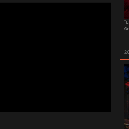
“L
Gr
20