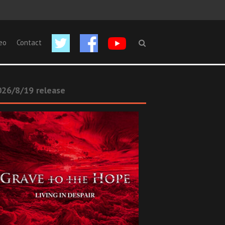
eo
Contact
26/8/19 release