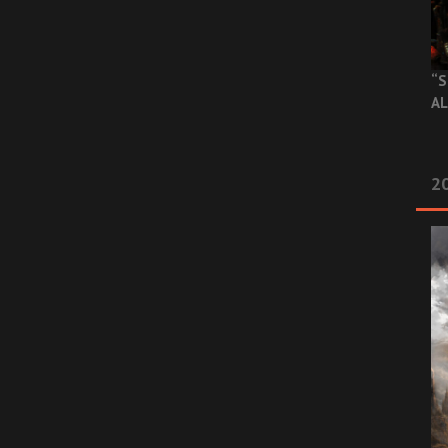
“S
AL
20