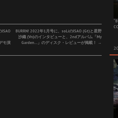
“B
CO
のISAO
BURRN! 2022年1月号に、soLiのISAO (Gt)と星野
沙織 (Vn)のインタビューと、2ndアルバム「My
でデモ演
Garden…」のディスク・レビューが掲載！
→
20