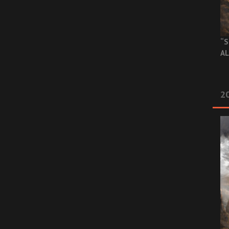
“S
AL
20