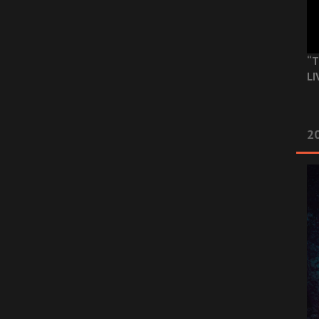
“T
LI
2