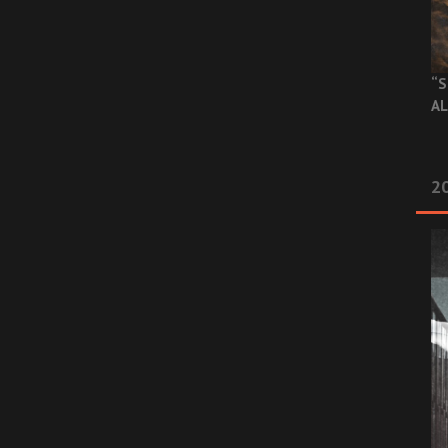
“S
AL
20