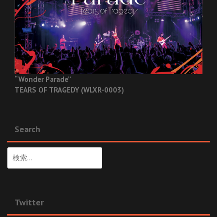
“Wonder Parade”
TEARS OF TRAGEDY (WLXR-0003)
Search
検
索:
Twitter