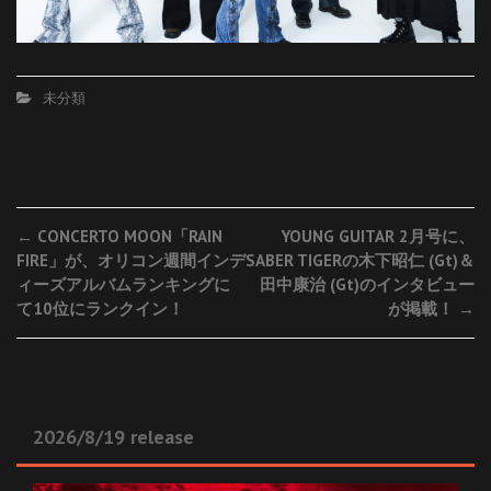
未分類
Post
←
CONCERTO MOON「RAIN
YOUNG GUITAR 2月号に、
FIRE」が、オリコン週間インデ
SABER TIGERの木下昭仁 (Gt)＆
navigation
ィーズアルバムランキングに
田中康治 (Gt)のインタビュー
て10位にランクイン！
が掲載！
→
2026/8/19 release