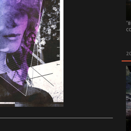
“B
CO
20