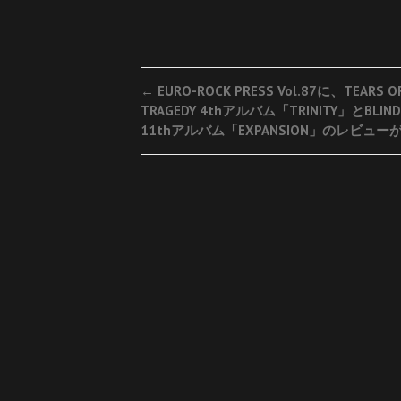
Post
←
EURO-ROCK PRESS Vol.87に、TEARS O
TRAGEDY 4thアルバム「TRINITY」とBLIN
navigation
11thアルバム「EXPANSION」のレビュー