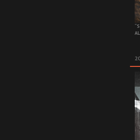
“S
AL
20