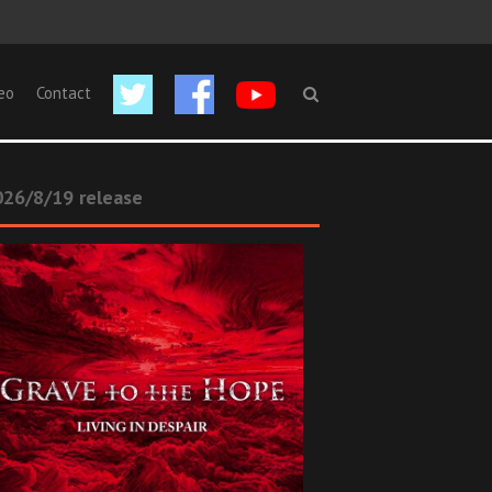
eo
Contact
26/8/19 release