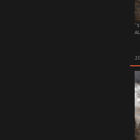
“S
AL
20