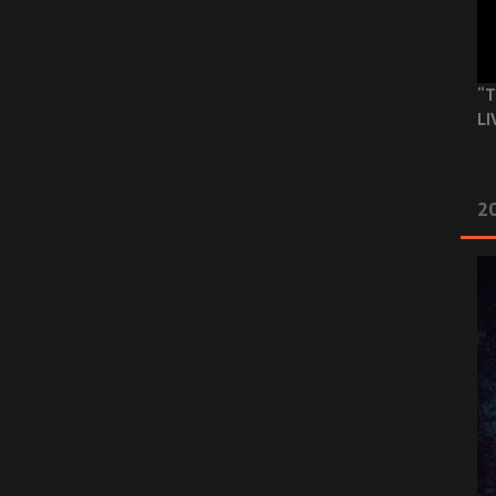
“T
LI
2