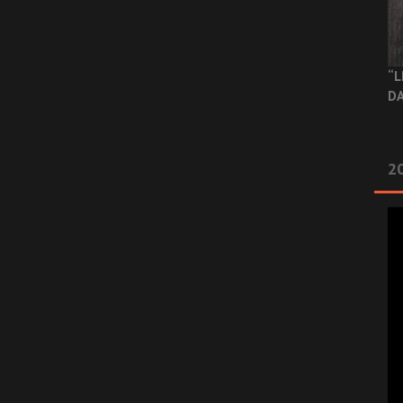
“L
DA
2