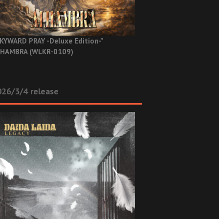
KYWARD PRAY -Deluxe Edition-”
HAMBRA (WLKR-0109)
26/3/4 release