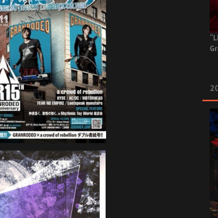
“L
Gr
20