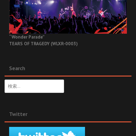
“Wonder Parade”
TEARS OF TRAGEDY (WLXR-0003)
Search
検
索:
Twitter