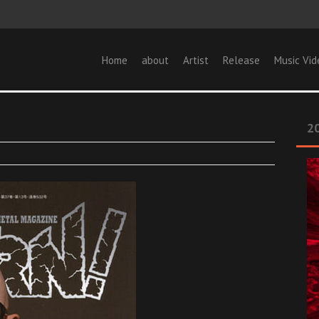
Home
about
Artist
Release
Music Vid
20