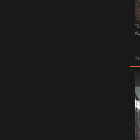
“S
AL
20