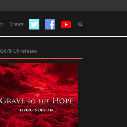
eo
Contact
26/8/19 release