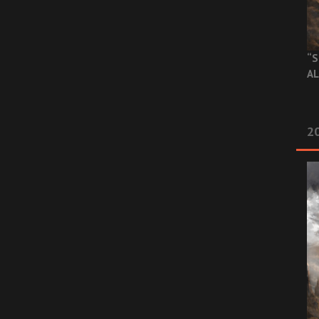
“S
AL
20