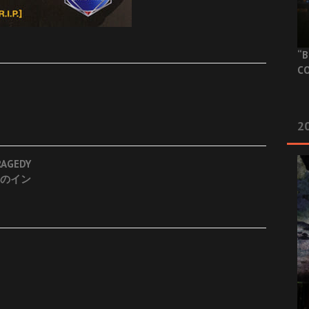
“B
CO
20
AGEDY
ey)のイン
！