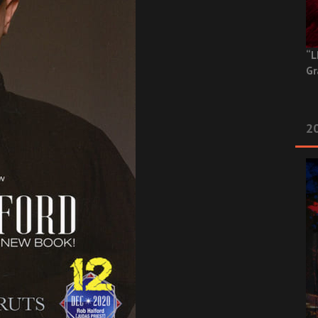
“L
Gr
20