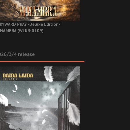
KYWARD PRAY -Deluxe Edition-”
HAMBRA (WLKR-0109)
26/3/4 release