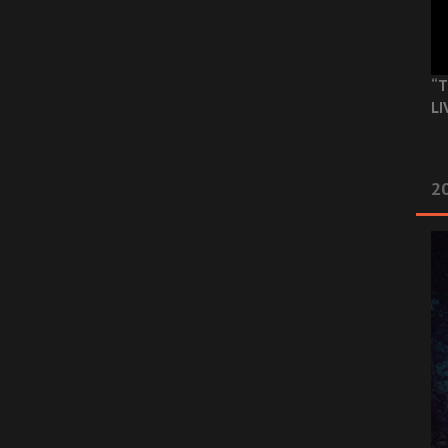
“T
LI
2