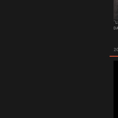
“L
DA
2