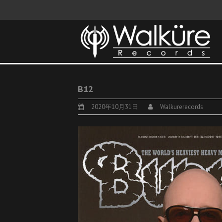
B12
2020年10月31日
Walkurerecords