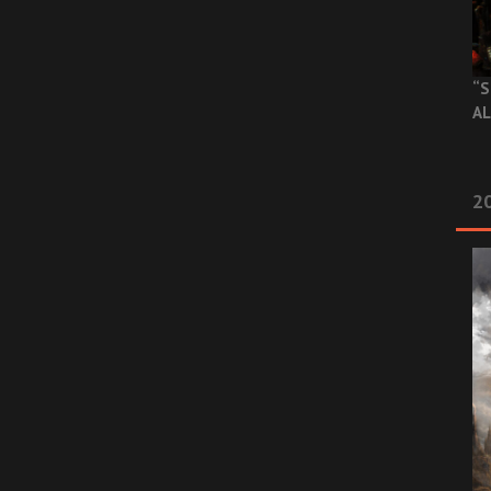
“S
AL
20