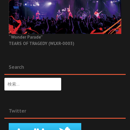
“Wonder Parade”
TEARS OF TRAGEDY (WLXR-0003)
Search
検
索:
Twitter