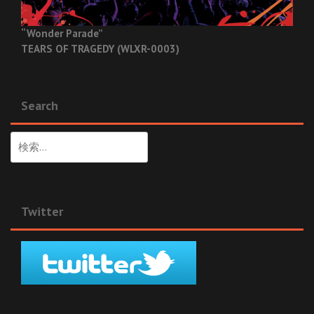
“Wonder Parade”
TEARS OF TRAGEDY (WLXR-0003)
Search
検
索:
Twitter