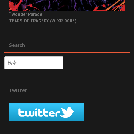
“Wonder Parade”
TEARS OF TRAGEDY (WLXR-0003)
Search
検
索:
Twitter