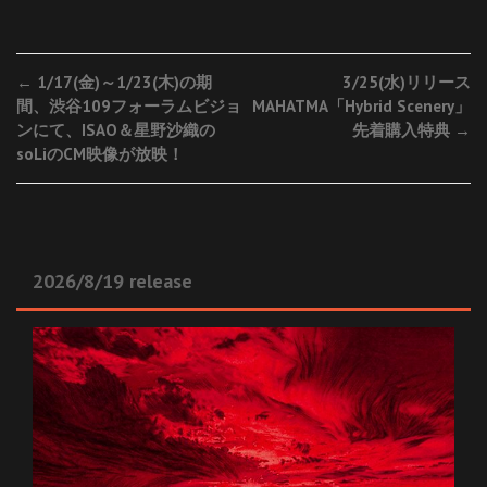
Post
←
1/17(金)～1/23(木)の期
3/25(水)リリース
間、渋谷109フォーラムビジョ
MAHATMA「Hybrid Scenery」
navigation
ンにて、ISAO＆星野沙織の
先着購入特典
→
soLiのCM映像が放映！
2026/8/19 release