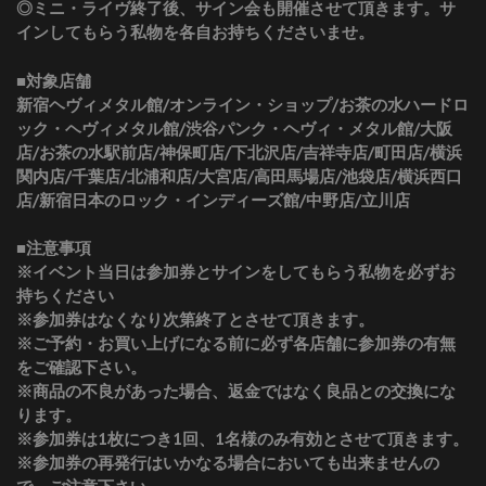
◎ミニ・ライヴ終了後、サイン会も開催させて頂きます。サ
インしてもらう私物を各自お持ちくださいませ。
■対象店舗
新宿ヘヴィメタル館/オンライン・ショップ/お茶の水ハードロ
ック・ヘヴィメタル館/渋谷パンク・ヘヴィ・メタル館/大阪
店/お茶の水駅前店/神保町店/下北沢店/吉祥寺店/町田店/横浜
関内店/千葉店/北浦和店/大宮店/高田馬場店/池袋店/横浜西口
店/新宿日本のロック・インディーズ館/中野店/立川店
■注意事項
※イベント当日は参加券とサインをしてもらう私物を必ずお
持ちください
※参加券はなくなり次第終了とさせて頂きます。
※ご予約・お買い上げになる前に必ず各店舗に参加券の有無
をご確認下さい。
※商品の不良があった場合、返金ではなく良品との交換にな
ります。
※参加券は1枚につき1回、1名様のみ有効とさせて頂きます。
※参加券の再発行はいかなる場合においても出来ませんの