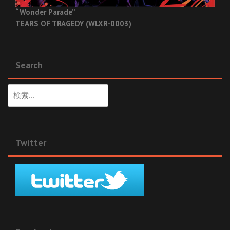
“Wonder Parade”
TEARS OF TRAGEDY (WLXR-0003)
Search
検
索:
Twitter