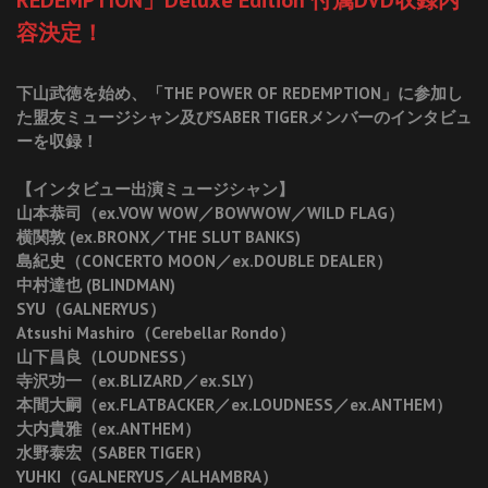
容決定！
下山武徳を始め、「THE POWER OF REDEMPTION」に参加し
た盟友ミュージシャン及びSABER TIGERメンバーのインタビュ
ーを収録！
【インタビュー出演ミュージシャン】
山本恭司（ex.VOW WOW／BOWWOW／WILD FLAG）
横関敦 (ex.BRONX／THE SLUT BANKS)
島紀史（CONCERTO MOON／ex.DOUBLE DEALER）
中村達也 (BLINDMAN)
SYU（GALNERYUS）
Atsushi Mashiro（Cerebellar Rondo）
山下昌良（LOUDNESS）
寺沢功一（ex.BLIZARD／ex.SLY）
本間大嗣（ex.FLATBACKER／ex.LOUDNESS／ex.ANTHEM）
大内貴雅（ex.ANTHEM）
水野泰宏（SABER TIGER）
YUHKI（GALNERYUS／ALHAMBRA）