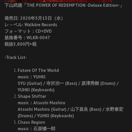
下山武徳「THE POWER OF REDEMPTION -Deluxe Edition-」
発売日: 2020年5月13日（水）
レ－ベル: Walküre Records
フォ－マット：CD+DVD
規格番号：WLKR-0047
税抜3,800円+税
-Track List-
Future Of The World
music：YUHKI
SYU (Guitar) / 寺沢功一 (Bass) / 原澤秀樹 (Drums) /
YUHKI (Keyboards)
Shape Shifter
music：Atsushi Mashiro
Atsushi Mashiro (Guitar) / 山下昌良 (Bass) / 水野泰宏
(Drums) / YUHKI (Keyboards)
Chaos Region
music：石原愼一郎