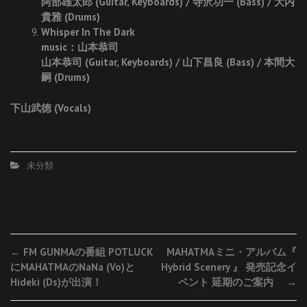
阿部雄太郎 (Guitar, Keyboards) / 寺沢功一 (Bass) / 大内
貴雅 (Drums)
Whisper In The Dark
music：山本恭司
山本恭司 (Guitar, Keyboards) / 山下昌良 (Bass) / 本間大
嗣 (Drums)
下山武徳 (Vocals)
未分類
Post
←
FM GUNMAの番組 POTLUCK
MAHATMAミニ・アルバム『
にMAHATMAのNaNa (Vo)と
Hybrid Scenery 』 発売記念イ
navigation
Hideki (Ds)が出演！
ベント 延期のご案内
→