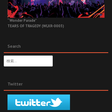
“Wonder Parade”
TEARS OF TRAGEDY (WLXR-0003)
Search
検
索:
Twitter