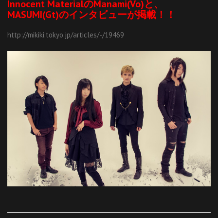
Innocent MaterialのManami(Vo)と、
MASUMI(Gt)のインタビューが掲載！！
http://mikiki.tokyo.jp/articles/-/19469