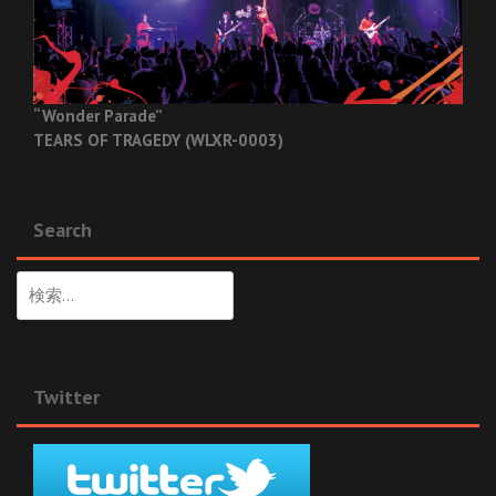
“Wonder Parade”
TEARS OF TRAGEDY (WLXR-0003)
Search
検
索:
Twitter