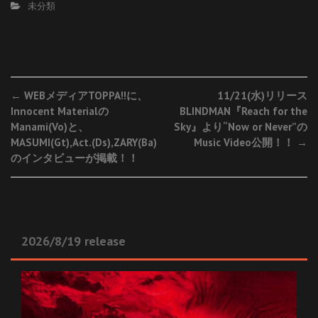
未分類
Post
←
WEBメディアTOPPA!!に、
11/21(水)リリース
Innocent Materialの
BLINDMAN『Reach for the
navigation
Manami(Vo)と、
Sky』より“Now or Never”の
MASUMI(Gt),Act.(Ds),ZARY(Ba)
Music Video公開！！
→
のインタビューが掲載！！
2026/8/19 release