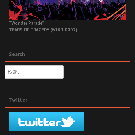
“Wonder Parade”
TEARS OF TRAGEDY (WLXR-0003)
Search
検
索:
Twitter