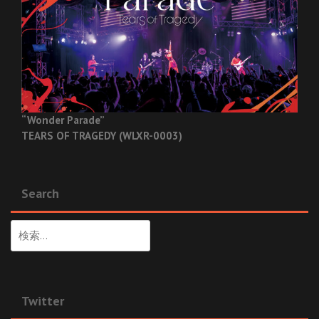
“Wonder Parade”
TEARS OF TRAGEDY (WLXR-0003)
Search
検
索:
Twitter