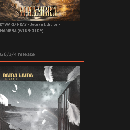
KYWARD PRAY -Deluxe Edition-”
HAMBRA (WLKR-0109)
26/3/4 release