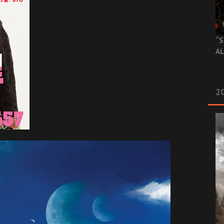
“S
AL
20