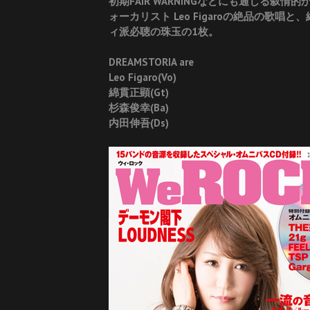
初期FAIR WARNINGなどにも通じる
ォーカリスト Leo Figaroの絶品の
ィ派必聴の珠玉の1枚。
DREAMSTORIA are
Leo Figaro(Vo)
綿貫正顕(Gt)
杉森俊幸(Ba)
内田伸吾(Ds)