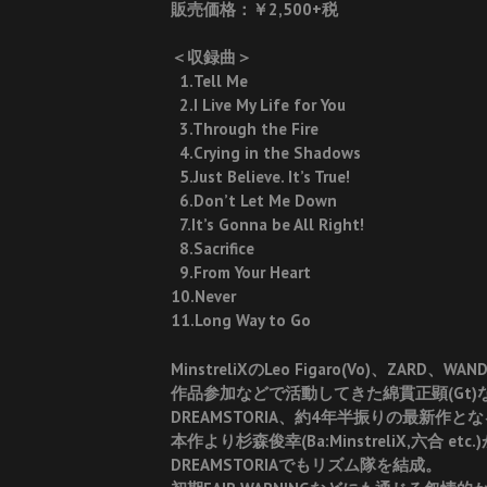
販売価格：￥2,500+税
＜収録曲＞
1.Tell Me
2.I Live My Life for You
3.Through the Fire
4.Crying in the Shadows
5.Just Believe. It’s True!
6.Don’t Let Me Down
7.It’s Gonna be All Right!
8.Sacrifice
9.From Your Heart
10.Never
11.Long Way to Go
MinstreliXのLeo Figaro(Vo)、Z
作品参加などで活動してきた綿貫正顕(Gt
DREAMSTORIA、約4年半振りの最新作と
本作より杉森俊幸(Ba:MinstreliX,六合
DREAMSTORIAでもリズム隊を結成。