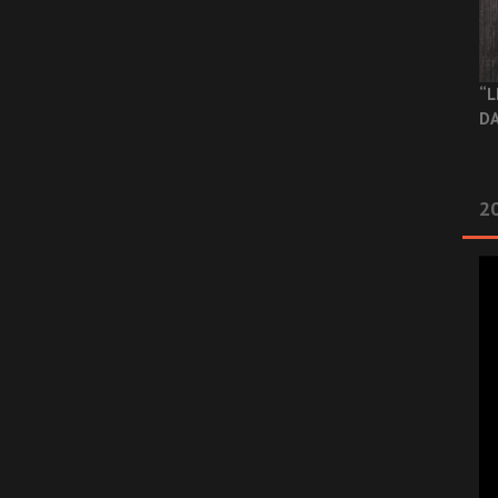
“L
DA
2