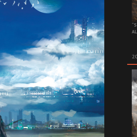
“S
AL
20