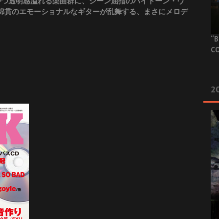
叙情的かつ透明感溢れる楽曲群に、シーン屈指のハイトーン・ヴ
歌唱と、綿貫のエモーショナルなギターが乱舞する、まさにメロデ
“B
CO
20