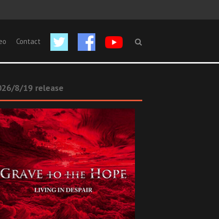
eo
Contact
26/8/19 release