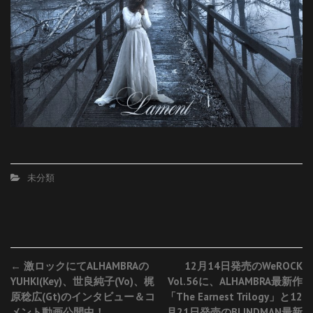
未分類
Post
←
激ロックにてALHAMBRAの
12月14日発売のWeROCK
YUHKI(Key)、世良純子(Vo)、梶
Vol.56に、ALHAMBRA最新作
navigation
原稔広(Gt)のインタビュー＆コ
「The Earnest Trilogy」と12
メント動画公開中！
月21日発売のBLINDMAN最新