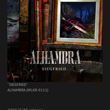
“SIEGFRIED”
ALHAMBRA (WLKR-0111)
2026/3/25 release