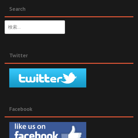
Search
検
索:
Twitter
Facebook