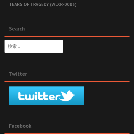
TEARS OF TRAGEDY (WLXR-0003)
Search
検
索:
Twitter
Facebook