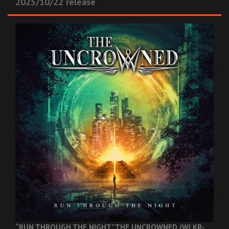
2025/10/22 release
“RUN THROUGH THE NIGHT”
THE UNCROWNED (WLKR-