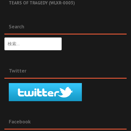
TEARS OF TRAGEDY (WLXR-0003)
Search
検
索:
Twitter
Facebook