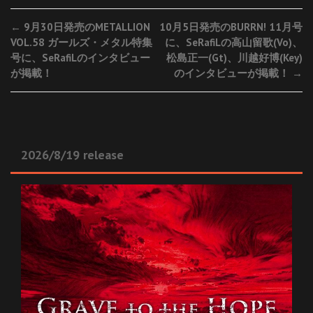
Post
←
9月30日発売のMETALLION
10月5日発売のBURRN! 11月号
VOL.58 ガールズ・メタル特集
に、SeRafiLの高山留歌(Vo)、
navigation
号に、SeRafiLのインタビュー
松島正一(Gt)、川越好博(Key)
が掲載！
のインタビューが掲載！
→
2026/8/19 release