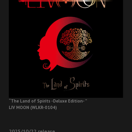
“The Land of Spirits -Deluxe Edition- ”
LIV MOON (WLKR-0104)
2025/10/22 release