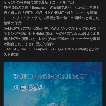
から1年の時を経て放つ最新ミニ・アルバム!
前作収録の名曲「Romance」の続編であり、壮絶な世界観を
描く超大作「WITH LOVE IN MY HEART ~君と共に~」を筆頭
に、“クリエイティヴ”な世界観が唯一無二の領域へと達した
衝撃の作品!
GALNERYUSのYUHKI(Key)率いるALHAMBRAでもその超絶なド
ラミングを聴かせるHideki(Ds)、その兄弟Tsubasa(Gt)による
超絶技巧の演奏力と、NaNa(Vo)の可憐かつキャッチーな歌唱
が融合した、まさに歴史的傑作!
ISAO(Gt)、Yasuo Sasai(Vo:GERARD,ex.ARK STORM)などがゲ
スト参加!