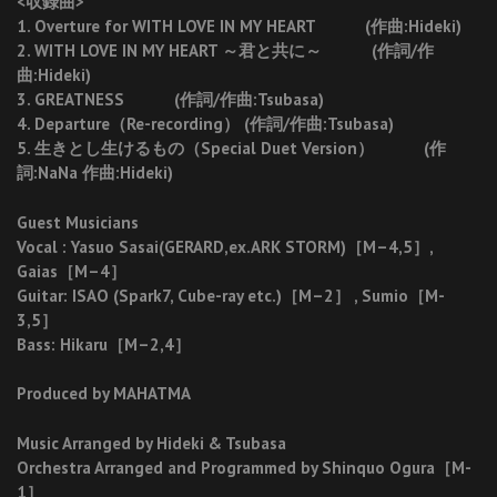
<収録曲>
1. Overture for WITH LOVE IN MY HEART (作曲:Hideki)
2. WITH LOVE IN MY HEART ～君と共に～ (作詞/作
曲:Hideki)
3. GREATNESS (作詞/作曲:Tsubasa)
4. Departure（Re-recording） (作詞/作曲:Tsubasa)
5. 生きとし生けるもの（Special Duet Version） (作
詞:NaNa 作曲:Hideki)
Guest Musicians
Vocal : Yasuo Sasai(GERARD,ex.ARK STORM)［M–4,5］,
Gaias［M–4］
Guitar: ISAO (Spark7, Cube-ray etc.)［M–2］ , Sumio［M-
3,5］
Bass: Hikaru［M–2,4］
Produced by MAHATMA
Music Arranged by Hideki & Tsubasa
Orchestra Arranged and Programmed by Shinquo Ogura［M-
1］