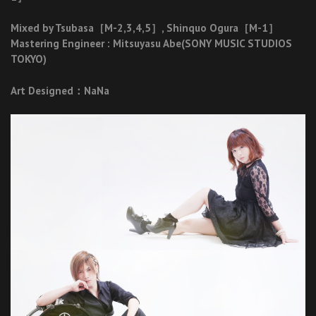
Mixed by Tsubasa［M-2,3,4,5］, Shinquo Ogura［M-1］
Mastering Engineer : Mitsuyasu Abe(SONY MUSIC STUDIOS
TOKYO)
Art Designed：NaNa