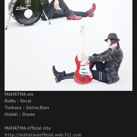
MAHATMA are
NaNa：Vocal
Tsubasa：Guitar,Bass
Hideki：Drums
MAHATMA official site
http://mahatmaofficial.web.fc2.com